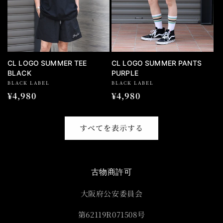
CL LOGO SUMMER TEE
CL LOGO SUMMER PANTS
BLACK
PURPLE
BLACK LABEL
BLACK LABEL
通
¥4,980
通
¥4,980
常
常
価
価
すべてを表示する
格
格
古物商許可
大阪府公安委員会
第62119R071508号