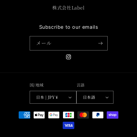
株式会社Label
Subscribe to our emails
メール
Instagram
国/地域
言語
日本 | JPY ¥
日本語
決
済
方
法