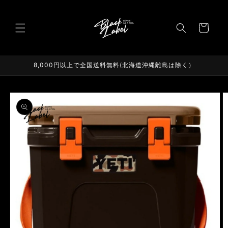
コンテ
ンツに
カ
進む
ー
ト
8,000円以上で全国送料無料(北海道沖縄離島は除く）
商品情
報にス
キップ