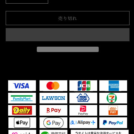
ROADIE
ROADIE
24
24
売り切れ
2.0
2.0
Wetlands
Wetlands
Camo
Camo
の
の
数
数
量
量
を
を
減
増
ら
や
す
す