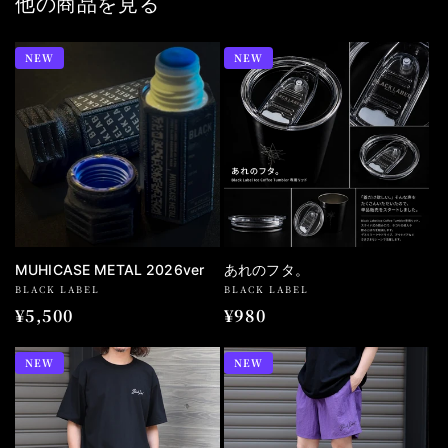
他の商品を見る
NEW
NEW
MUHICASE METAL 2026ver
あれのフタ。
BLACK LABEL
BLACK LABEL
通
¥5,500
通
¥980
常
常
価
価
NEW
NEW
格
格