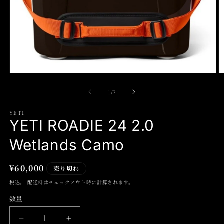
モ
ー
の
1
/
7
ダ
ル
で
YETI
YETI ROADIE 24 2.0
メ
デ
ィ
Wetlands Camo
ア
(1)
(2
を
通
¥60,000
売り切れ
開
常
税込。
配送料
はチェックアウト時に計算されます。
く
価
数量
格
YETI
YETI